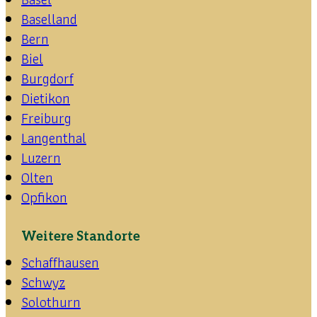
Baselland
Bern
Biel
Burgdorf
Dietikon
Freiburg
Langenthal
Luzern
Olten
Opfikon
Weitere Standorte
Schaffhausen
Schwyz
Solothurn